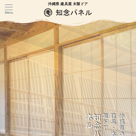
沖縄県 建具屋 木製ドア
Menu
ル
知
念
パ
ネ
ア
沖
縄
県
の
建
具
・
木
製
ド