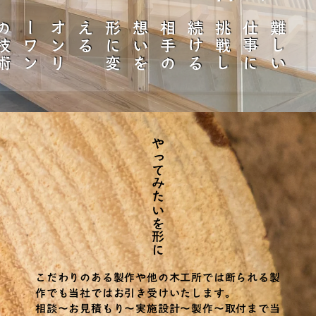
オ
ン
リ
ー
ワ
ン
の
技
術
を
磨
る
相
手
の
想
い
を
形
に
変
え
る
難
し
い
仕
事
に
挑
戦
し
続
け
やってみたいを形に
こだわりのある製作や他の木工所では断られる製
作でも当社ではお引き受けいたします。
相談～お見積もり～実施設計～製作～取付まで当