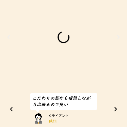
こだわりの製作も相談しなが
施工図なども
ら出来るので良い
るので安心出
クライアント
クライ
感想
感想