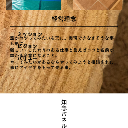
経営理念
ミッション
誰かのやってみたいを形に。実現できなさそうな事
も形に。
ビジョン
難しい・こだわりのある仕事と言えばココと名前が
挙がる企業になること。
バリュー
やってみたいがあるならやってみようと相談された
事にアイデアをもって乗る事。
知念パネルの特徴