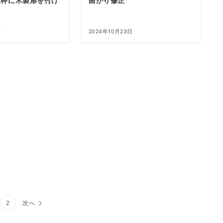
シ枠に木製扉を付け
曲がり修正
日
2024年10月23日
2
次へ